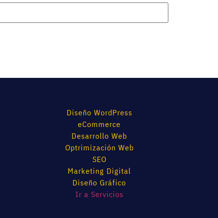
Servicios
Diseño WordPress
eCommerce
Desarrollo Web
Optrimización Web
SEO
Marketing Digital
Diseño Gráfico
Ir a Servicios