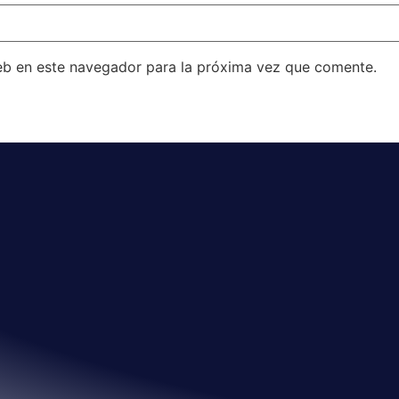
eb en este navegador para la próxima vez que comente.