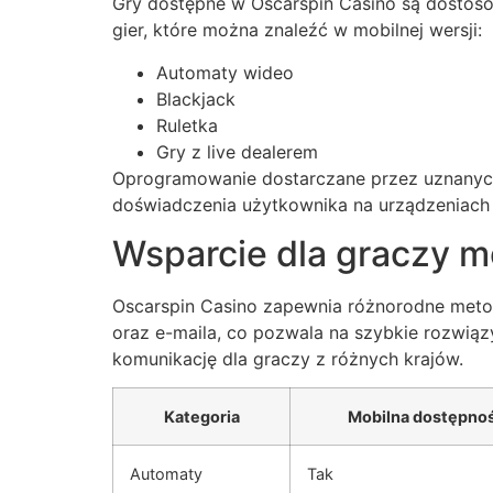
Gry dostępne w Oscarspin Casino są dostosow
gier, które można znaleźć w mobilnej wersji:
Automaty wideo
Blackjack
Ruletka
Gry z live dealerem
Oprogramowanie dostarczane przez uznanych
doświadczenia użytkownika na urządzeniach
Wsparcie dla graczy m
Oscarspin Casino zapewnia różnorodne meto
oraz e-maila, co pozwala na szybkie rozwią
komunikację dla graczy z różnych krajów.
Kategoria
Mobilna dostępno
Automaty
Tak