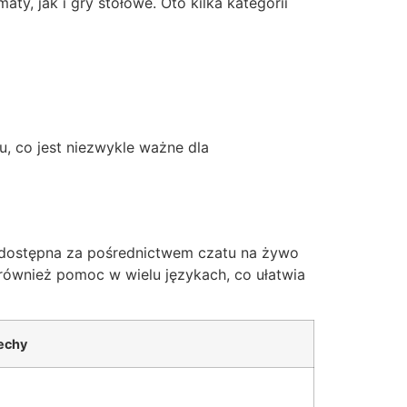
, jak i gry stołowe. Oto kilka kategorii
 co jest niezwykle ważne dla
 dostępna za pośrednictwem czatu na żywo
również pomoc w wielu językach, co ułatwia
echy