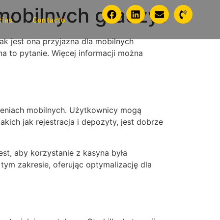
 mobilnych graczy?
cias
Contacto
k jest ona przyjazna dla mobilnych
na to pytanie. Więcej informacji można
ądzeniach mobilnych. Użytkownicy mogą
akich jak rejestracja i depozyty, jest dobrze
st, aby korzystanie z kasyna była
tym zakresie, oferując optymalizację dla